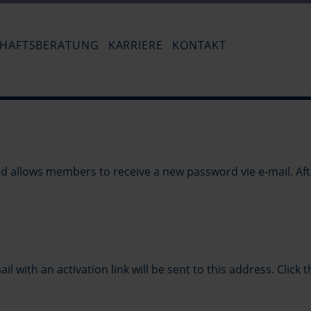
Navigation
überspringen
CHAFTSBERATUNG
KARRIERE
KONTAKT
Stellenangebot - Steuerfachangestellt
Impressum
Hinrichsen-Bockmeyer
Ausbildung zum Steuerfachangestell
Datenschutz
nd allows members to receive a new password vie e-mail. Af
with an activation link will be sent to this address. Click th