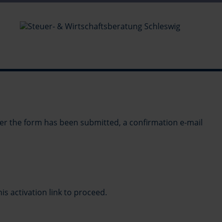
e/r, Steuerfachwirt/in, Bilanzbuchhalter/in
ten (m/w/d)
ter the form has been submitted, a confirmation e-mail
is activation link to proceed.