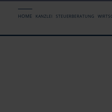
HOME
KANZLEI
STEUERBERATUNG
WIRTS
Annette Andersen
Carmen 