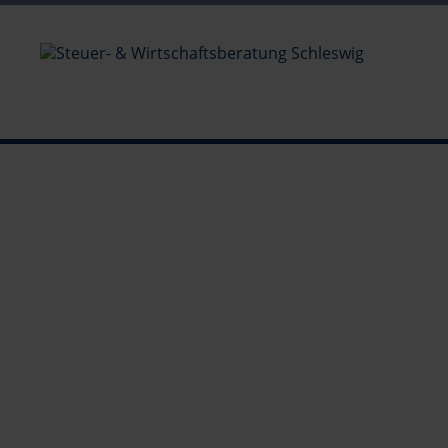
te/r, Steuerfachwirt/in, Bilanzbuchhalter/in
lten (m/w/d)