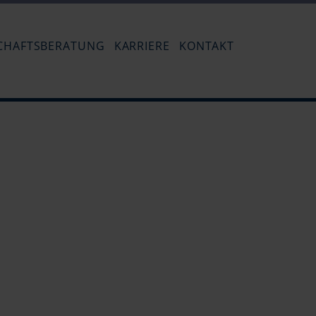
Navigation
überspringen
CHAFTSBERATUNG
KARRIERE
KONTAKT
Stellenangebot - Steuerfachangestell
Impressum
Hinrichsen-Bockmeyer
Ausbildung zum Steuerfachangestel
Datenschutz